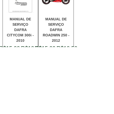
MANUAL DE
MANUAL DE
SERVIÇO
SERVIÇO
DAFRA
DAFRA
CITYCOM 300i -
ROADWIN 250 -
2010
2012
Regular Price
Sale Price
Regular Price
Sale Price
R$15.00
R$10.50
R$15.00
R$10.50
Add to
Add to
Cart
Cart