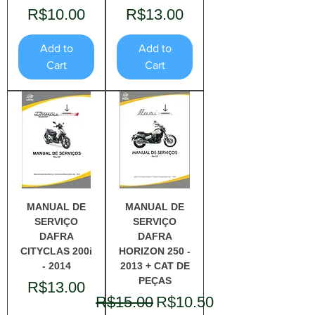
Price
Price
R$10.00
R$13.00
Add to
Add to
Cart
Cart
MANUAL DE
MANUAL DE
SERVIÇO
SERVIÇO
DAFRA
DAFRA
CITYCLAS 200i
HORIZON 250 -
- 2014
2013 + CAT DE
PEÇAS
Price
R$13.00
Regular Price
Sale Price
R$15.00
R$10.50