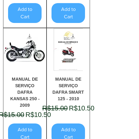
Add to
Add to
Cart
Cart
MANUAL DE
MANUAL DE
SERVIÇO
SERVIÇO
DAFRA
DAFRA SMART
KANSAS 250 -
125 - 2010
2009
Regular Price
Sale Price
R$15.00
R$10.50
Regular Price
Sale Price
R$15.00
R$10.50
Add to
Add to
Cart
Cart