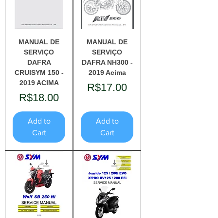
MANUAL DE
MANUAL DE
SERVIÇO
SERVIÇO
DAFRA
DAFRA NH300 -
CRUISYM 150 -
2019 Acima
2019 ACIMA
Price
R$17.00
Price
R$18.00
Add to
Add to
Cart
Cart