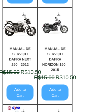
MANUAL DE
MANUAL DE
SERVIÇO
SERVIÇO
DAFRA NEXT
DAFRA
250 - 2012
HORIZON 150 -
2015
Regular Price
Sale Price
R$15.00
R$10.50
Regular Price
Sale Price
R$15.00
R$10.50
Add to
Add to
Cart
Cart