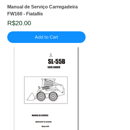
Manual de Serviço Carregadeira
FW160 - Fiatallis
Price
R$20.00
Add to Cart