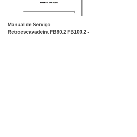
Manual de Serviço
Retroescavadeira FB80.2 FB100.2 -
Fiatallis
Price
R$18.00
Add to Cart