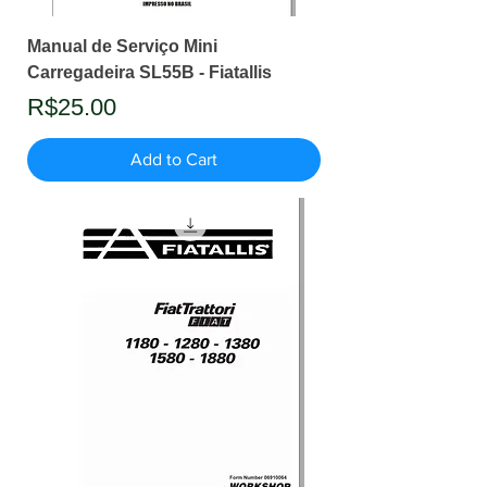
Manual de Serviço Mini
Carregadeira SL55B - Fiatallis
Price
R$25.00
Add to Cart