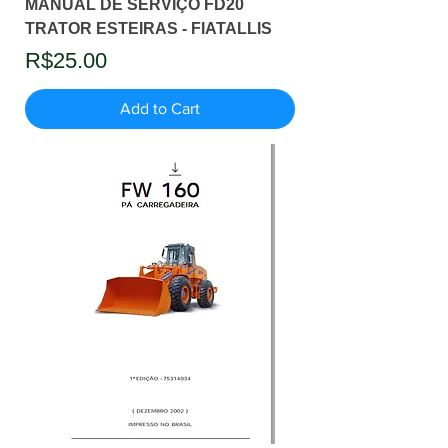
MANUAL DE SERVIÇO FD20
TRATOR ESTEIRAS - FIATALLIS
Price
R$25.00
Add to Cart