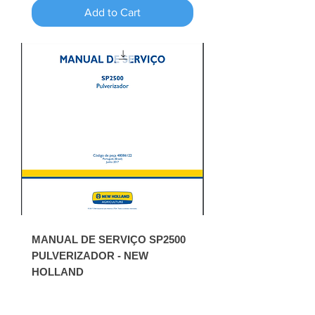
Add to Cart
MANUAL DE SERVIÇO SP2500
PULVERIZADOR - NEW
HOLLAND
Price
R$28.00