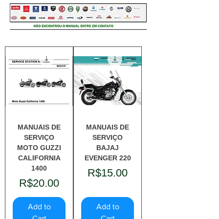
MANUAIS DE
MANUAIS DE
SERVIÇO
SERVIÇO
MOTO GUZZI
BAJAJ
CALIFORNIA
EVENGER 220
1400
Price
R$15.00
Price
R$20.00
Add to
Add to
Cart
Cart