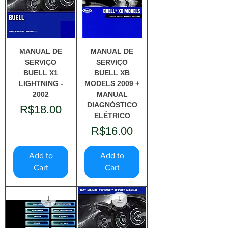
MANUAL DE
MANUAL DE
SERVIÇO
SERVIÇO
BUELL X1
BUELL XB
LIGHTNING -
MODELS 2009 +
2002
MANUAL
DIAGNÓSTICO
Price
R$18.00
ELÉTRICO
Price
R$16.00
Add to
Add to
Cart
Cart