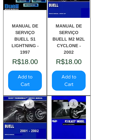
MANUAL DE
MANUAL DE
SERVIÇO
SERVIÇO
BUELL S1
BUELL M2 M2L
LIGHTNING -
CYCLONE -
1997
2002
Price
Price
R$18.00
R$18.00
Add to
Add to
Cart
Cart