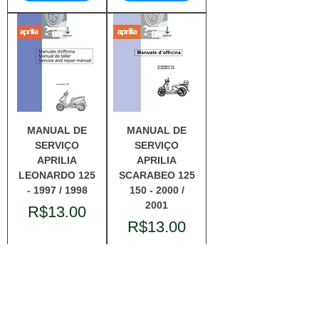
MANUAL DE
MANUAL DE
SERVIÇO
SERVIÇO
APRILIA
APRILIA
LEONARDO 125
SCARABEO 125
- 1997 / 1998
150 - 2000 /
2001
Price
R$13.00
Price
R$13.00
Add to
Add to
Cart
Cart