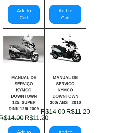
Add to
Add to
Cart
Cart
MANUAL DE
MANUAL DE
SERVIÇO
SERVIÇO
KYMCO
KYMCO
DOWNTOWN
DOWNTOWN
125i SUPER
300i ABS - 2010
DINK 125i 2009
Regular Price
Sale Price
R$14.00
R$11.20
Regular Price
Sale Price
R$14.00
R$11.20
Add to
Add to