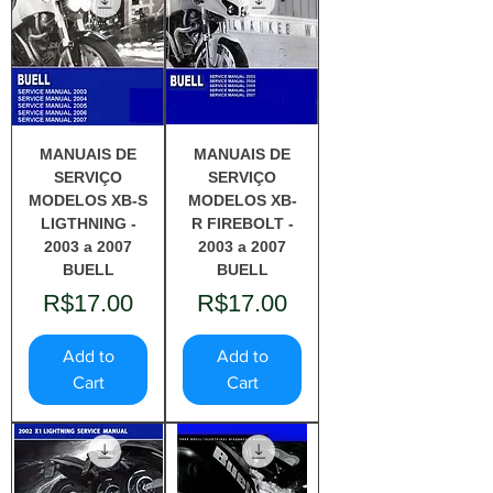
MANUAIS DE
MANUAIS DE
SERVIÇO
SERVIÇO
MODELOS XB-S
MODELOS XB-
LIGTHNING -
R FIREBOLT -
2003 a 2007
2003 a 2007
BUELL
BUELL
Price
Price
R$17.00
R$17.00
Add to
Add to
Cart
Cart