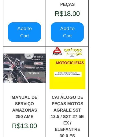
PEÇAS
Price
R$18.00
Add to
Add to
Cart
Cart
MANUAL DE
CATÁLOGO DE
SERVIÇO
PEÇAS MOTOS
AMAZONAS
AGRALE SST
250 AME
13.5 / SXT 27.5E
EX /
Price
R$13.00
ELEFANTRE
30.0 ES