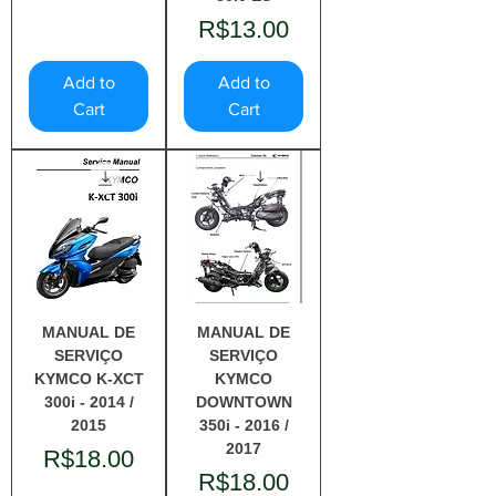
Price
R$13.00
Add to
Add to
Cart
Cart
MANUAL DE
MANUAL DE
SERVIÇO
SERVIÇO
KYMCO K-XCT
KYMCO
300i - 2014 /
DOWNTOWN
2015
350i - 2016 /
2017
Price
R$18.00
Price
R$18.00