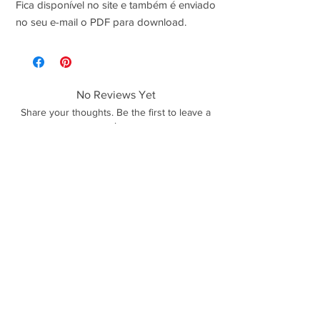
Fica disponível no site e também é enviado
no seu e-mail o PDF para download.
No Reviews Yet
Share your thoughts. Be the first to leave a
review.
Leave a Review
Polícas de trocas, devoluções e reembolso