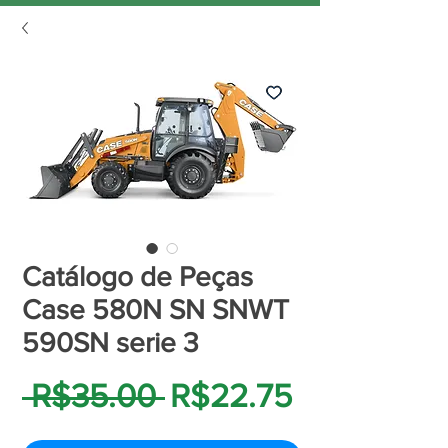
Catálogo de Peças
Case 580N SN SNWT
590SN serie 3
Regular
Sale
 R$35.00 
R$22.75
Price
Price