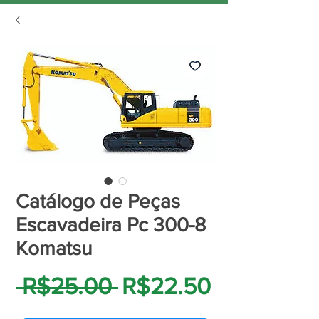
Catálogo de Peças
Escavadeira Pc 300-8
Komatsu
Regular
Sale
 R$25.00 
R$22.50
Price
Price