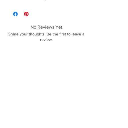
No Reviews Yet
Share your thoughts. Be the first to leave a
review.
Leave a Review
Polícas de trocas, devoluções e reembolso
Sobre Nós
Termos e Condições