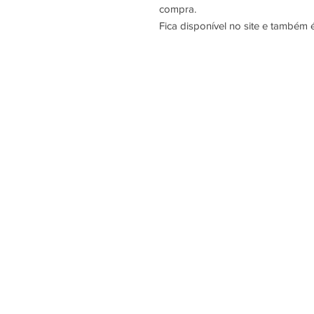
compra.
Fica disponível no site e também 
Sobre Nós
Termos e Condições