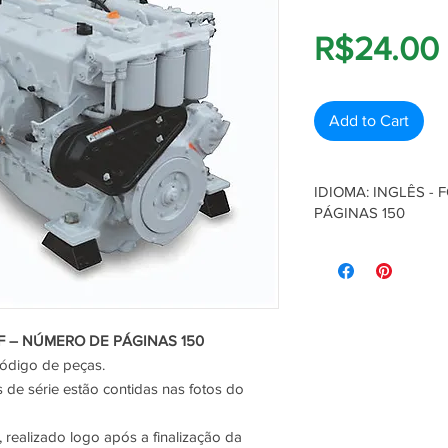
R$24.00
Add to Cart
IDIOMA: INGLÊS -
PÁGINAS 150
Catálogo de peças, c
As informações sobre
contidas nas fotos do
A envio do catálogo é
finalização da compra
F – NÚMERO DE PÁGINAS 150
Fica disponível no si
código de peças.
o PDF para Baixar.
de série estão contidas nas fotos do
 realizado logo após a finalização da