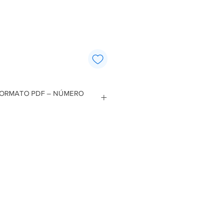
Price
 FORMATO PDF – NÚMERO
atálogo de código de peças.
 os números de série estão
 anúncio.
 automático, realizado logo após a
.
te e também é enviado no seu e-mail