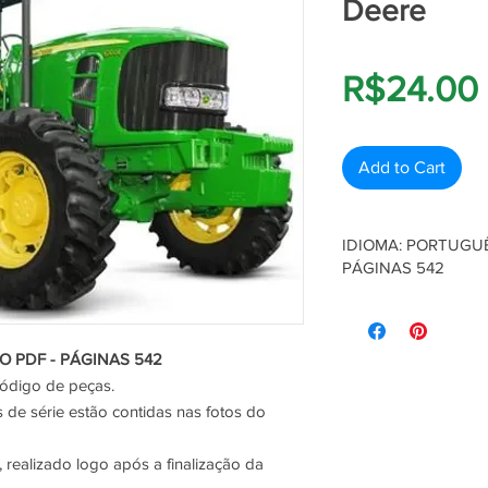
Deere
R$24.00
Add to Cart
IDIOMA: PORTUGUÊ
PÁGINAS 542
Catálogo de peças, c
As informações sobre
contidas nas fotos do
O PDF - PÁGINAS 542
A envio do catálogo é
código de peças.
finalização da compra
de série estão contidas nas fotos do
Fica disponível no si
o PDF para Baixar
 realizado logo após a finalização da