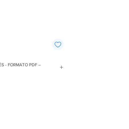
Price
S - FORMATO PDF –
atálogo de código de peças.
 os números de série estão
 anúncio.
 automático, realizado logo após a
.
te e também é enviado no seu e-mail