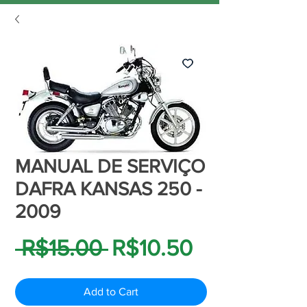
MANUAL DE SERVIÇO
DAFRA KANSAS 250 -
2009
Regular
Sale
 R$15.00 
R$10.50
Price
Price
Add to Cart