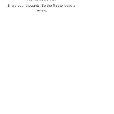
Share your thoughts. Be the first to leave a
review.
Leave a Review
Polícas de trocas, devoluções e reembolso
Sobre Nós
Termos e Condições
Política de Privacidade
Contato