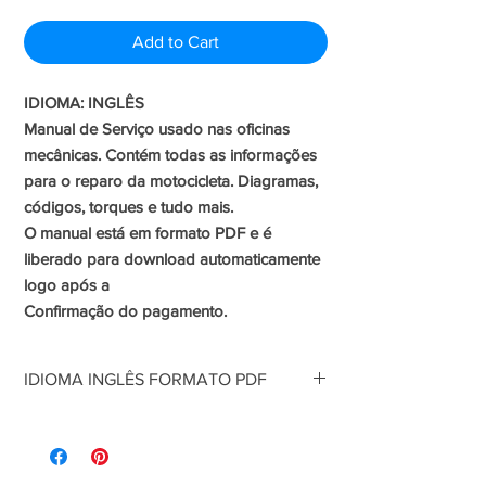
Price
Price
Add to Cart
IDIOMA: INGLÊS
Manual de Serviço usado nas oficinas
mecânicas. Contém todas as informações
para o reparo da motocicleta. Diagramas,
códigos, torques e tudo mais.
O manual está em formato PDF e é
liberado para download automaticamente
logo após a
Confirmação do pagamento.
IDIOMA INGLÊS FORMATO PDF
Manual de Serviço usado nas oficinas
mecânicas. Contém todas as informações