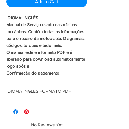
Add to Cart
IDIOMA: INGLÊS
Manual de Serviço usado nas oficinas
mecânicas. Contém todas as informações
para o reparo da motocicleta. Diagramas,
códigos, torques e tudo mais.
O manual está em formato PDF e é
liberado para download automaticamente
logo após a
Confirmação do pagamento.
IDIOMA INGLÊS FORMATO PDF
Manual de Serviço usado nas oficinas
mecânicas. Contém todas as informações
para o reparo da motocicleta. Diagramas,
códigos, torques e tudo mais.
No Reviews Yet
O manual está em formato PDF e é liberado