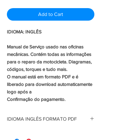
Price
Price
Add to Cart
IDIOMA: INGLÊS
Manual de Serviço usado nas oficinas
mecânicas. Contém todas as informações
para o reparo da motocicleta. Diagramas,
códigos, torques e tudo mais.
O manual está em formato PDF e é
liberado para download automaticamente
logo após a
Confirmação do pagamento.
IDIOMA INGLÊS FORMATO PDF
Manual de Serviço usado nas oficinas
mecânicas. Contém todas as informações