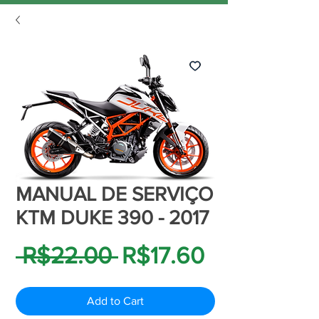
MANUAL DE SERVIÇO
KTM DUKE 390 - 2017
Regular
Sale
 R$22.00 
R$17.60
Price
Price
Add to Cart