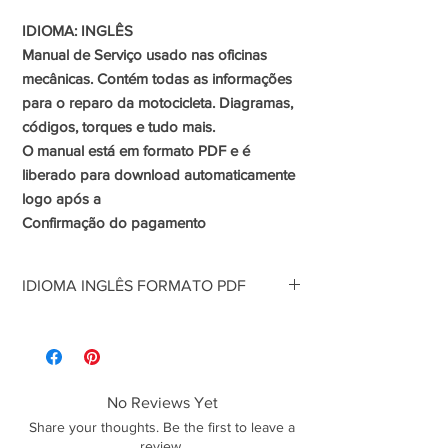
IDIOMA: INGLÊS
Manual de Serviço usado nas oficinas
mecânicas. Contém todas as informações
para o reparo da motocicleta. Diagramas,
códigos, torques e tudo mais.
O manual está em formato PDF e é
liberado para download automaticamente
logo após a
Confirmação do pagamento
IDIOMA INGLÊS FORMATO PDF
Manual de Serviço usado nas oficinas
mecânicas. Contém todas as informações
para o reparo da motocicleta. Diagramas,
códigos, torques e tudo mais.
No Reviews Yet
O manual está em formato PDF e é liberado
Share your thoughts. Be the first to leave a
para download automaticamente logo após a
review.