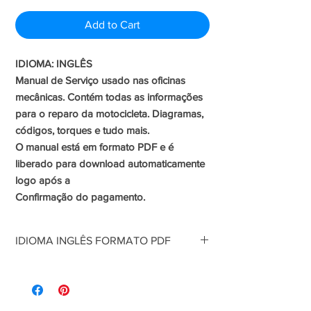
Price
Price
Add to Cart
IDIOMA: INGLÊS
Manual de Serviço usado nas oficinas
mecânicas. Contém todas as informações
para o reparo da motocicleta. Diagramas,
códigos, torques e tudo mais.
O manual está em formato PDF e é
liberado para download automaticamente
logo após a
Confirmação do pagamento.
IDIOMA INGLÊS FORMATO PDF
IDIOMA: INGLÊS
Manual de Serviço usado nas oficinas
mecânicas. Contém todas as informações
para o reparo da motocicleta. Diagramas,