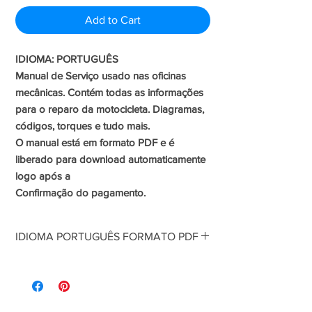
Price
Price
Add to Cart
IDIOMA: PORTUGUÊS
Manual de Serviço usado nas oficinas
mecânicas. Contém todas as informações
para o reparo da motocicleta. Diagramas,
códigos, torques e tudo mais.
O manual está em formato PDF e é
liberado para download automaticamente
logo após a
Confirmação do pagamento.
IDIOMA PORTUGUÊS FORMATO PDF
Manual de Serviço usado nas oficinas
mecânicas. Contém todas as informações
para o reparo da motocicleta. Diagramas,
códigos, torques e tudo mais.