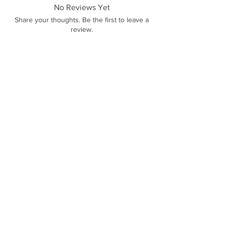
No Reviews Yet
Share your thoughts. Be the first to leave a
review.
Leave a Review
Polícas de trocas, devoluções e reembolso
Sobre Nós
Termos e Condições
Política de Privacidade
Contato